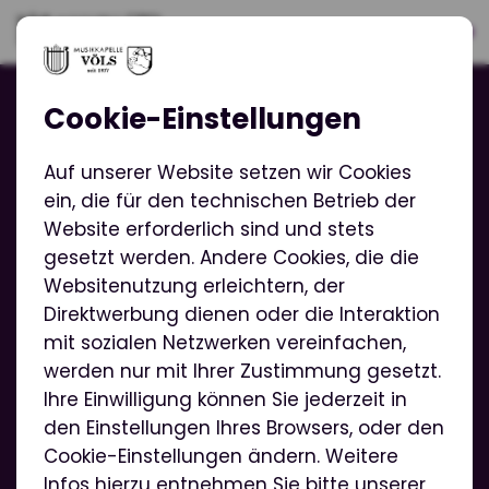
Cookie-Einstellungen
Auf unserer Website setzen wir Cookies
Kontakt
ein, die für den technischen Betrieb der
Website erforderlich sind und stets
info@mk-voels.at
gesetzt werden. Andere Cookies, die die
Websitenutzung erleichtern, der
☎
Telefonnummer der Vorstände
Direktwerbung dienen oder die Interaktion
mit sozialen Netzwerken vereinfachen,
Weitere Seiten
werden nur mit Ihrer Zustimmung gesetzt.
Ihre Einwilligung können Sie jederzeit in
Unterstützendes Mitglied werden
den Einstellungen Ihres Browsers, oder den
Cookie-Einstellungen ändern. Weitere
Impressum
Infos hierzu entnehmen Sie bitte unserer