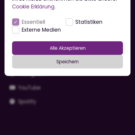
Cookie Erklärung.
Datenschutz
Essentiell
Statistiken
Cookies
Externe Medien
Folge der Musikkapelle
Alle Akzeptieren
Facebook
Speichern
Instagram
YouTube
Spotify