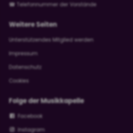
☎
Telefonnummer der Vorstände
Weitere Seiten
Unterstützendes Mitglied werden
Impressum
Datenschutz
Cookies
Folge der Musikkapelle
Facebook
Instagram